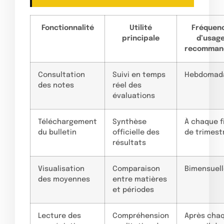
Fonctionnalité
Utilité
Fréquen
principale
d’usag
recomman
Consultation
Suivi en temps
Hebdomada
des notes
réel des
évaluations
Téléchargement
Synthèse
À chaque f
du bulletin
officielle des
de trimest
résultats
Visualisation
Comparaison
Bimensuel
des moyennes
entre matières
et périodes
Lecture des
Compréhension
Après cha