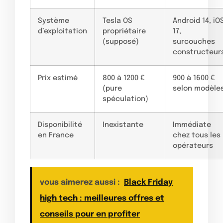
Système
Tesla OS
Android 14, iO
d’exploitation
propriétaire
17,
(supposé)
surcouches
constructeur
Prix estimé
800 à 1200 €
900 à 1600 €
(pure
selon modèle
spéculation)
Disponibilité
Inexistante
Immédiate
en France
chez tous les
opérateurs
vous aimerez aussi :
Black Friday
high tech : meilleures offres et
conseils pour en profiter