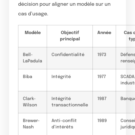
décision pour aligner un modèle sur un
cas d’usage.
Modèle
Objectif
Année
Cas 
principal
ty
Bell-
Confidentialité
1973
Défens
LaPadula
rense
Biba
Intégrité
1977
SCADA
indust
Clark-
Intégrité
1987
Banque
Wilson
transactionnelle
Brewer-
Anti-conflit
1989
Consei
Nash
d’intérêts
juridi