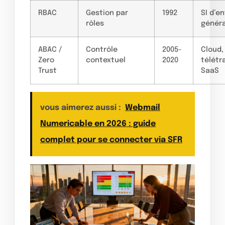
RBAC
Gestion par
1992
SI d’e
rôles
généra
ABAC /
Contrôle
2005-
Cloud,
Zero
contextuel
2020
télétra
Trust
SaaS
vous aimerez aussi :
Webmail
Numericable en 2026 : guide
complet pour se connecter via SFR