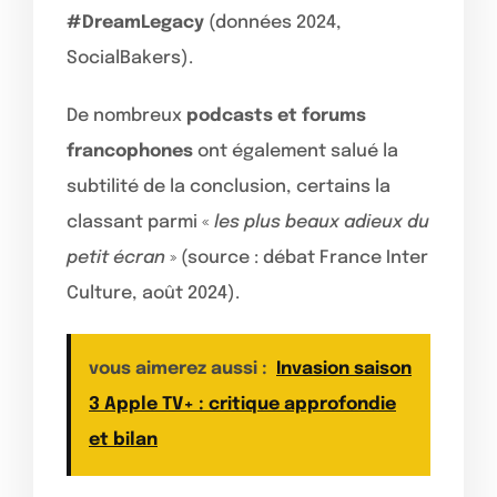
#DreamLegacy
(données 2024,
SocialBakers).
De nombreux
podcasts et forums
francophones
ont également salué la
subtilité de la conclusion, certains la
classant parmi «
les plus beaux adieux du
petit écran
» (source : débat France Inter
Culture, août 2024).
vous aimerez aussi :
Invasion saison
3 Apple TV+ : critique approfondie
et bilan