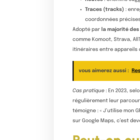
Traces (tracks)
: enre
coordonnées précise
Adopté par
la majorité de
comme Komoot, Strava, AllT
itinéraires entre appareils
vous aimerez aussi :
Res
Cas pratique
: En 2023, sel
régulièrement leur parcour
témoigne : « J’utilise mon 
sur Google Maps, c’est deve