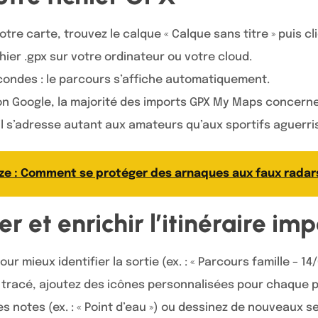
tre carte, trouvez le calque « Calque sans titre » puis c
hier .gpx sur votre ordinateur ou votre cloud.
ondes : le parcours s’affiche automatiquement.
on Google, la majorité des imports GPX My Maps concern
il s’adresse autant aux amateurs qu’aux sportifs aguerri
e : Comment se protéger des arnaques aux faux radar
er et enrichir l’itinéraire im
 mieux identifier la sortie (ex. : « Parcours famille – 14/
 tracé, ajoutez des icônes personnalisées pour chaque po
s notes (ex. : « Point d’eau ») ou dessinez de nouveaux 