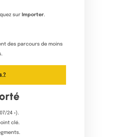
liquez sur
Importer
.
ent des parcours de moins
s.
s ?
porté
07/24 »).
int clé.
segments.