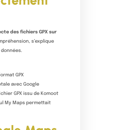
rectement
ecte des fichiers GPX sur
mpréhension, s’explique
s données.
 format GPX
totale avec Google
fichier GPX issu de Komoot
eul My Maps permettait