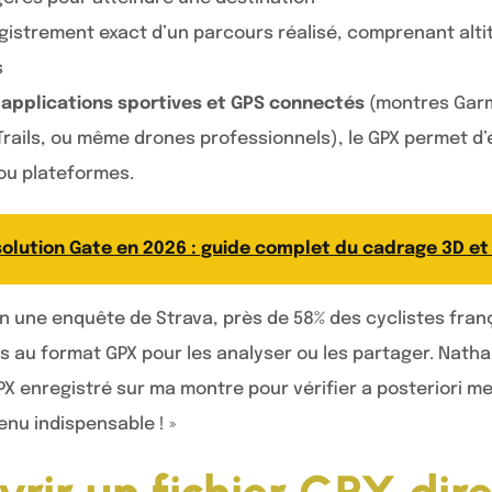
gistrement exact d’un parcours réalisé, comprenant alti
s
s applications sportives et GPS connectés
(montres Garm
rails, ou même drones professionnels), le GPX permet d
 ou plateformes.
olution Gate en 2026 : guide complet du cadrage 3D et
on une enquête de Strava, près de 58% des cyclistes fran
s au format GPX pour les analyser ou les partager. Natha
GPX enregistré sur ma montre pour vérifier a posteriori m
nu indispensable ! »