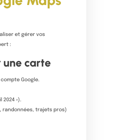
oogle Maps
liser et gérer vos
ert :
 une carte
 compte Google.
 2024 »).
, randonnées, trajets pros)