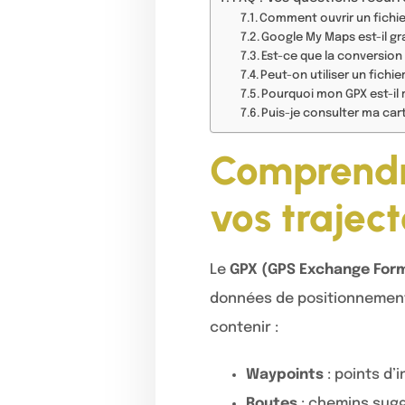
Comment ouvrir un fichi
Google My Maps est-il gra
Est-ce que la conversion
Peut-on utiliser un fich
Pourquoi mon GPX est-il 
Puis-je consulter ma car
Comprendre
vos trajec
Le
GPX (GPS Exchange For
données de positionnement
contenir :
Waypoints
: points d’
Routes
: chemins sugg