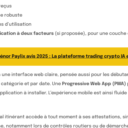
 reçus
se robuste
s d’utilisation
fication à deux facteurs
(si proposée), pour une couche 
énor Paylix avis 2025 : La plateforme trading crypto IA e
ia une interface web claire, pensée aussi pour les début
 catégorie et par date. Une
Progressive Web App (PWA)
plication à installer. L’expérience mobile est ainsi fluide 
 itinérant accède à tout moment à ses attestations, si
ne, notamment lors de contrôles routiers ou de démarch