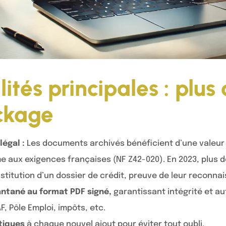
ités principales : plus
ckage
légal :
Les documents archivés bénéficient d’une valeur 
 aux exigences françaises (NF Z42-020). En 2023, plus d
titution d’un dossier de crédit, preuve de leur reconnais
ntané au format PDF signé,
garantissant intégrité et au
, Pôle Emploi, impôts, etc.
tiques
à chaque nouvel ajout pour éviter tout oubli.