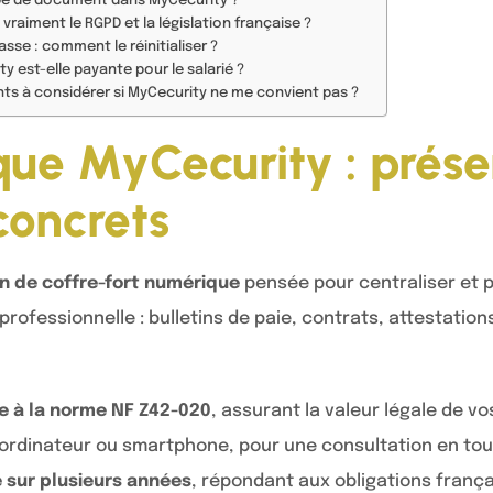
ype de document dans MyCecurity ?
vraiment le RGPD et la législation française ?
sse : comment le réinitialiser ?
ty est-elle payante pour le salarié ?
nts à considérer si MyCecurity ne me convient pas ?
que MyCecurity : prése
concrets
on de coffre-fort numérique
pensée pour centraliser et p
professionnelle : bulletins de paie, contrats, attestations
 à la norme NF Z42-020
, assurant la valeur légale de 
 ordinateur ou smartphone, pour une consultation en tou
 sur plusieurs années
, répondant aux obligations franç