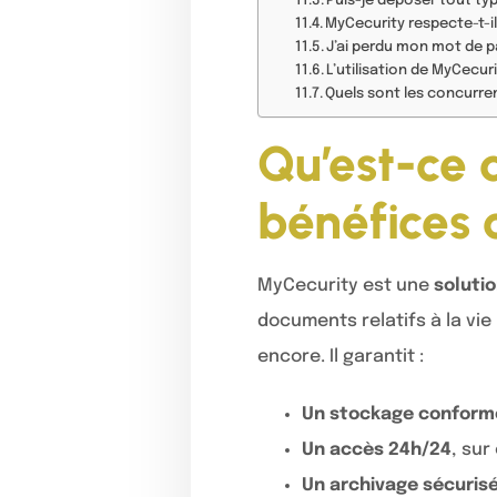
Puis-je déposer tout t
MyCecurity respecte-t-il 
J’ai perdu mon mot de pa
L’utilisation de MyCecuri
Quels sont les concurre
Qu’est-ce 
bénéfices 
MyCecurity est une
soluti
documents relatifs à la vie 
encore. Il garantit :
Un stockage conforme
Un accès 24h/24
, sur
Un archivage sécurisé