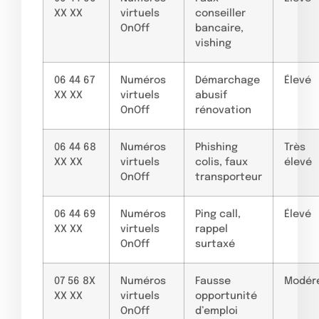
XX XX
virtuels
conseiller
OnOff
bancaire,
vishing
06 44 67
Numéros
Démarchage
Élevé
XX XX
virtuels
abusif
OnOff
rénovation
06 44 68
Numéros
Phishing
Très
XX XX
virtuels
colis, faux
élevé
OnOff
transporteur
06 44 69
Numéros
Ping call,
Élevé
XX XX
virtuels
rappel
OnOff
surtaxé
07 56 8X
Numéros
Fausse
Modér
XX XX
virtuels
opportunité
OnOff
d’emploi