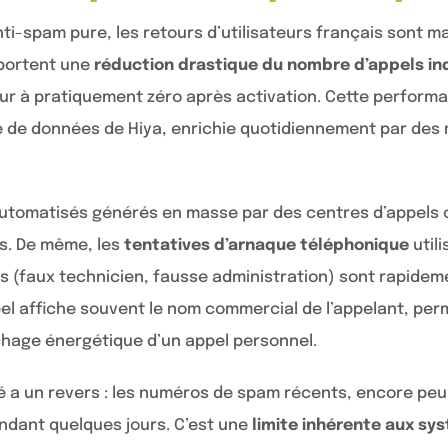
anti-spam pure, les retours d’utilisateurs français sont ma
portent une
réduction drastique du nombre d’appels in
our à pratiquement zéro après activation. Cette performan
 de données de Hiya, enrichie quotidiennement par des m
automatisés générés en masse par des centres d’appels 
és. De même, les
tentatives d’arnaque téléphonique
util
s (faux technicien, fausse administration) sont rapideme
éel affiche souvent le nom commercial de l’appelant, per
age énergétique d’un appel personnel.
é a un revers : les numéros de spam récents, encore peu
pendant quelques jours. C’est une
limite inhérente aux sy