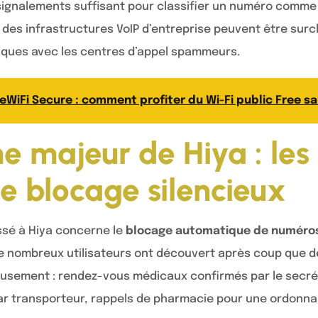
ignalements suffisant pour classifier un numéro comme in
t des infrastructures VoIP d’entreprise peuvent être su
iques avec les centres d’appel spammeurs.
eWiFi Secure : comment profiter du Wi-Fi public Free s
e majeur de Hiya : les
 le blocage silencieux
ssé à Hiya concerne le
blocage automatique de numéros
e nombreux utilisateurs ont découvert après coup que d
ieusement : rendez-vous médicaux confirmés par le secré
 par transporteur, rappels de pharmacie pour une ordonna