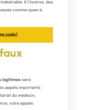
désirable. À l’inverse, des
rclassés comme spam à
ans code?
 faux
 légitimes
sans
es appels importants
tariat du médecin,
nce, voire appels