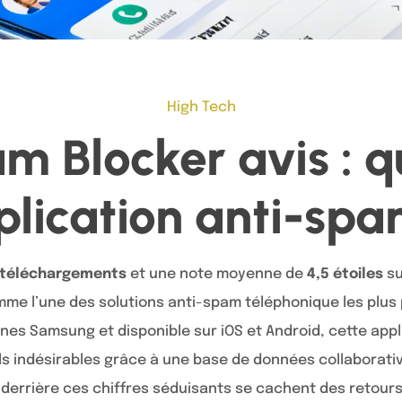
High Tech
m Blocker avis : 
plication anti-spa
e téléchargements
et une note moyenne de
4,5 étoiles
su
me l’une des solutions anti-spam téléphonique les plus
ones Samsung et disponible sur iOS et Android, cette app
s indésirables grâce à une base de données collaborati
is derrière ces chiffres séduisants se cachent des retour