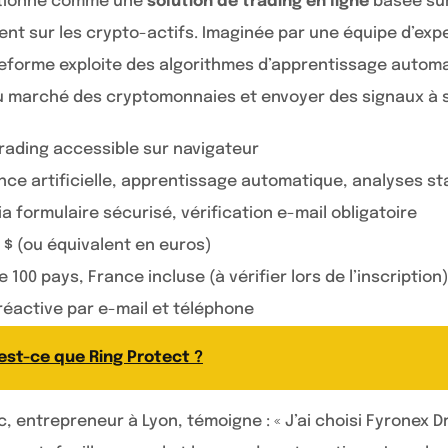
sitionne comme une
solution de trading en ligne
basée sur
nt sur les crypto-actifs. Imaginée par une équipe d’expe
teforme exploite des algorithmes d’apprentissage autom
du marché des cryptomonnaies et envoyer des signaux à se
rading accessible sur navigateur
ence artificielle, apprentissage automatique, analyses s
ia formulaire sécurisé, vérification e-mail obligatoire
 $ (ou équivalent en euros)
e 100 pays, France incluse (à vérifier lors de l’inscription
éactive par e-mail et téléphone
est-ce que Ring Protect ?
, entrepreneur à Lyon, témoigne : « J’ai choisi Fyronex D