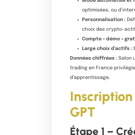
Mode automatisé et 
optimisées, ou d’inte
Personnalisation :
Déf
choix des crypto-actif
Compte « démo » gratu
Large choix d’actifs :
B
Données chiffrées :
Selon u
trading en France privilég
d’apprentissage.
Inscriptio
GPT
Étape 1 – Cr