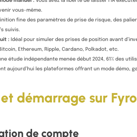
mode manuel :
Vous avez la liberté de laisser l’IA exécut
rvenir vous-même.
inition fine des paramètres de prise de risque, des palier
s suivis.
it :
Idéal pour simuler des prises de position avant d’inv
itcoin, Ethereum, Ripple, Cardano, Polkadot, etc.
ne étude indépendante menée début 2024, 61% des utili
ient aujourd’hui les plateformes offrant un mode démo, g
n et démarrage sur Fyro
éation de compte