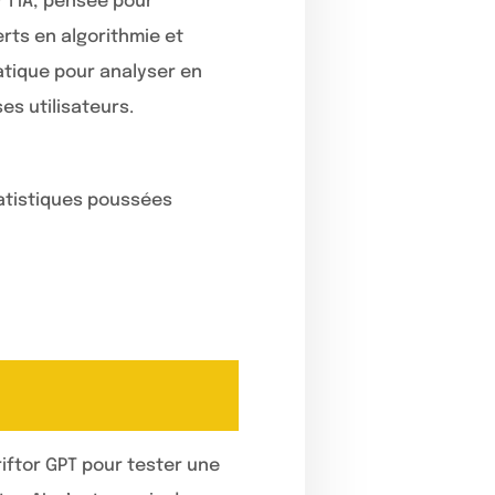
 l’IA, pensée pour
rts en algorithmie et
atique pour analyser en
s utilisateurs.
tatistiques poussées
)
riftor GPT pour tester une