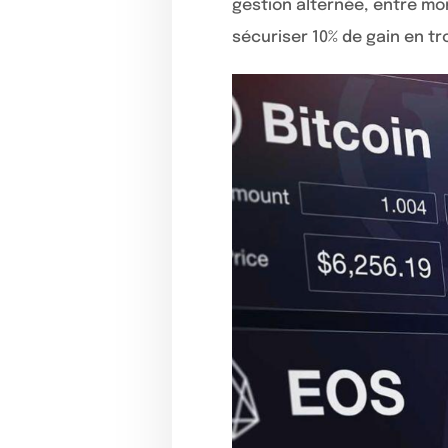
gestion alternée, entre mo
sécuriser 10% de gain en tro