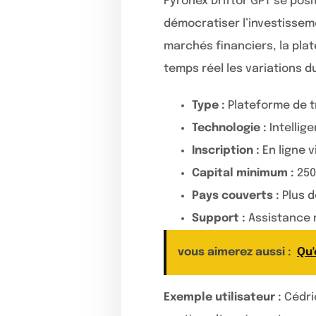
Fyronex Driftor GPT se po
démocratiser l’investisseme
marchés financiers, la pla
temps réel les variations 
Type :
Plateforme de t
Technologie :
Intellig
Inscription :
En ligne v
Capital minimum :
250
Pays couverts :
Plus d
Support :
Assistance r
vous aimerez aussi :
Qu'
Exemple utilisateur :
Cédric