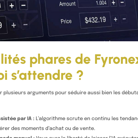
lités phares de Fyronex
i s’attendre ?
ur plusieurs arguments pour séduire aussi bien les début
istée par IA :
L’algorithme scrute en continu les tenda
érer des moments d’achat ou de vente.