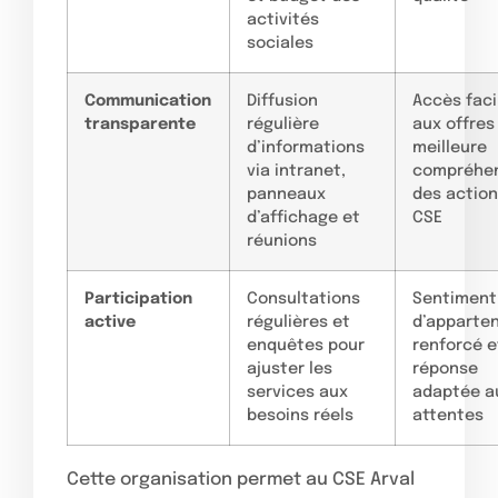
activités
sociales
Communication
Diffusion
Accès faci
transparente
régulière
aux offres
d’informations
meilleure
via intranet,
compréhe
panneaux
des action
d’affichage et
CSE
réunions
Participation
Consultations
Sentiment
active
régulières et
d’apparte
enquêtes pour
renforcé e
ajuster les
réponse
services aux
adaptée a
besoins réels
attentes
Cette organisation permet au CSE Arval