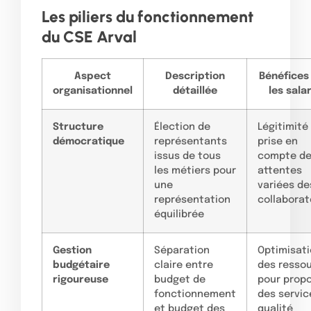
Les piliers du fonctionnement
du CSE Arval
Aspect
Description
Bénéfices
organisationnel
détaillée
les sala
Structure
Élection de
Légitimité
démocratique
représentants
prise en
issus de tous
compte d
les métiers pour
attentes
une
variées de
représentation
collaborat
équilibrée
Gestion
Séparation
Optimisat
budgétaire
claire entre
des resso
rigoureuse
budget de
pour prop
fonctionnement
des servic
et budget des
qualité