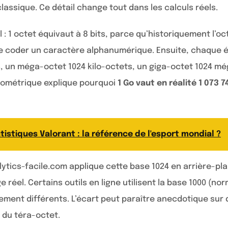
assique. Ce détail change tout dans les calculs réels.
l : 1 octet équivaut à 8 bits, parce qu’historiquement l’o
de coder un caractère alphanumérique. Ensuite, chaque ét
s, un méga-octet 1024 kilo-octets, un giga-octet 1024 mé
éométrique explique pourquoi
1 Go vaut en réalité 1 073 
tistiques Valorant : la référence de l'esport mondial ?
ytics-facile.com applique cette base 1024 en arrière-plan
 réel. Certains outils en ligne utilisent la base 1000 (no
ement différents. L’écart peut paraître anecdotique sur de
à du téra-octet.