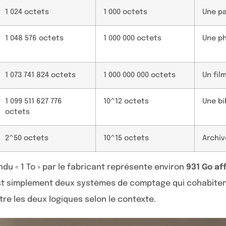
1 024 octets
1 000 octets
Une pa
1 048 576 octets
1 000 000 octets
Une ph
1 073 741 824 octets
1 000 000 000 octets
Un fil
1 099 511 627 776
10^12 octets
Une bi
octets
2^50 octets
10^15 octets
Archiv
ndu « 1 To » par le fabricant représente environ
931 Go af
est simplement deux systèmes de comptage qui cohabiten
re les deux logiques selon le contexte.