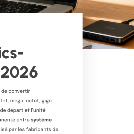
ics-
 2026
t de convertir
ctet, méga-octet, giga-
de départ et l’unité
rmanente entre
système
lisé par les fabricants de