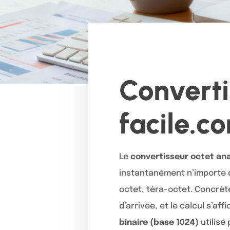
Converti
facile.c
Le
convertisseur octet ana
instantanément n’importe qu
octet, téra-octet. Concrète
d’arrivée, et le calcul s’af
binaire (base 1024)
utilisé