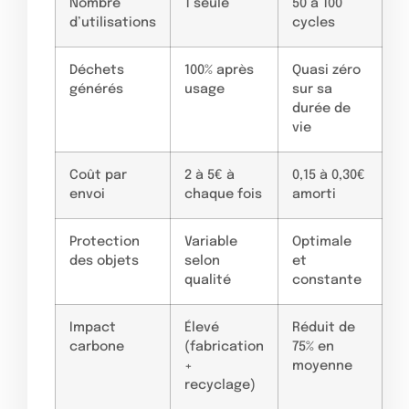
Nombre
1 seule
50 à 100
d’utilisations
cycles
Déchets
100% après
Quasi zéro
générés
usage
sur sa
durée de
vie
Coût par
2 à 5€ à
0,15 à 0,30€
envoi
chaque fois
amorti
Protection
Variable
Optimale
des objets
selon
et
qualité
constante
Impact
Élevé
Réduit de
carbone
(fabrication
75% en
+
moyenne
recyclage)