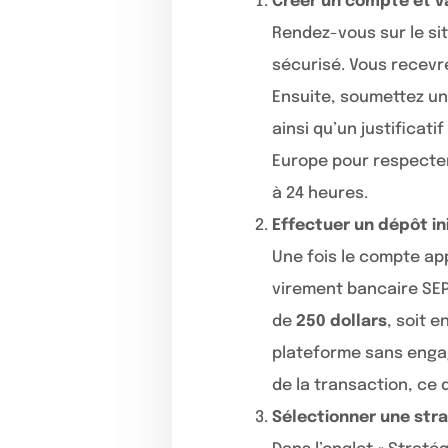
Créer un compte et va
Rendez-vous sur le sit
sécurisé. Vous recevre
Ensuite, soumettez une
ainsi qu’un justificat
Europe pour respecter 
à 24 heures.
Effectuer un dépôt ini
Une fois le compte app
virement bancaire SEP
de
250 dollars
, soit 
plateforme sans engag
de la transaction, ce
Sélectionner une str