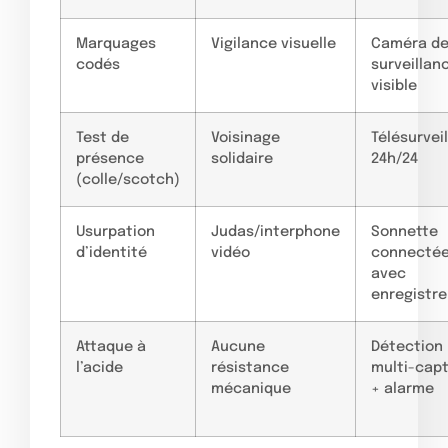
Marquages
Vigilance visuelle
Caméra d
codés
surveillan
visible
Test de
Voisinage
Télésurvei
présence
solidaire
24h/24
(colle/scotch)
Usurpation
Judas/interphone
Sonnette
d’identité
vidéo
connecté
avec
enregistr
Attaque à
Aucune
Détection
l’acide
résistance
multi-cap
mécanique
+ alarme